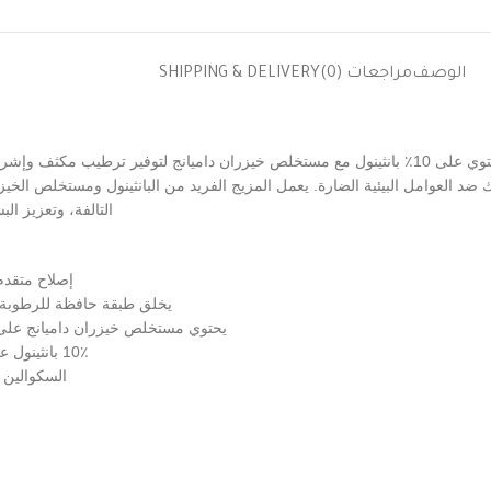
الوصف
مراجعات (0)
SHIPPING & DELIVERY
كريم بيوريتو مايتي بامبو بانثينول هو حل ثوري لإصلاح حاجز البشرة يحتوي على 10٪ بانثينول مع مستخلص خيزرا
ك ضد العوامل البيئية الضارة. يعمل المزيج الفريد من البانثينول ومستخلص ال
التالفة، وتعزيز ال
إصلاح متقدم 
يخلق طبقة حافظة للرطوبة 
يحتوي مستخلص خيزران داميانج على 
10٪ بانثينول عالي التركيز يقوي حاجز البشرة ويحسن الاحتفاظ بالماء
السكوالين 