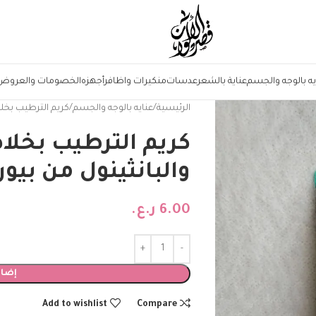
يه بالوجه والجسم
عناية بالشعر
عدسات
منكيرات واظافر
أجهزه
الخصومات والعروض
الرئيسية
عنايه بالوجه والجسم
كريم الترطيب بخلاصة 
كريم الترطيب بخلا
والبانثينول من بيوريتو –
6.00
ر.ع.
إضاف
Add to wishlist
Compare