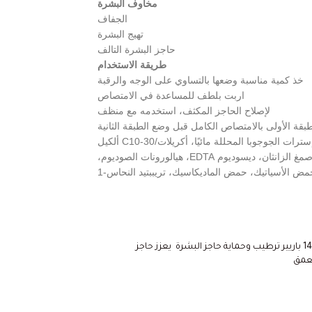
مخاوف البشرة
الجفاف
تهيج البشرة
حاجز البشرة التالف
طريقة الاستخدام
خذ كمية مناسبة وضعها بالتساوي على الوجه والرقبة
اربت بلطف للمساعدة في الامتصاص
لإصلاح الحاجز المكثف، استخدمه مع منظف
الماء، بانثينول (10٪)، سكوالين، بوتيلين جليكول، 1،2-هيكسانديول، نياسيناميد، مستخلص بامبوسا فولجاريس (3،497 جزء في المليون)، إسترات الجوجوبا المحللة مائيًا، أكريلات/C10-30 ألكيل
أكريلات كروسبوليمر، أمونيوم أكريلويلديميثيلتورات/VP كوبوليمر، هيدروكسي أسيتوفينون، تروميثامين، جليسيريزات ثنائي البوتاسيوم، إيثيلهكسيلجليسرين، صمغ الزانثان، ديسوديوم EDTA، هيالورونات الصوديوم،
ض الأسياتيك، حمض الماديكاسيك، تريببتيد النحاس-1
دكتور الثيا كريم 147 باريير ترطيب وحماية حاجز البشرة يعزز حاجز
عمق