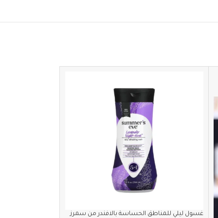
SOLD
OUT
غسول ليلي للمناطق الحساسة بالافندر من سمرز