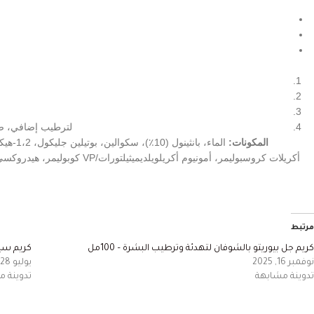
لترطيب إضافي، ضع 2-3 أضعاف الكمية المعتادة قبل النوم على طبقتين منفصلتين، مع السماح للطبقة الأولى بالامتصاص الكامل قبل
المكونات:
مرتبط
كريم جل بيوريتو بالشوفان لتهدئة وترطيب البشرة – 100مل
كريم سيول 1988 بالحلزون والأرز من 
نوفمبر 16, 2025
يوليو 28, 2025
تدوينة مشابهة
تدوينة 