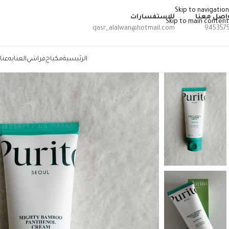
Skip to navigation
اصل معنا
للاستفسارات
Skip to main content
qasr_alalwan@hotmail.com
945357
الرئيسية
مكياج
فراشي
العنايه
عنا