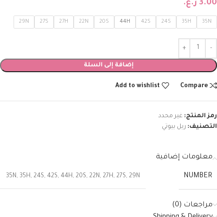
3.00
ر.ع.
29N
27S
27H
22N
20S
44H
42S
24S
35H
35N
إضافة إلى السلة
Add to wishlist
Compare
رمز المنتج:
غير محدد
التصنيف:
ريل بيوتي
معلومات إضافية
NUMBER
35N
,
35H
,
24S
,
42S
,
44H
,
20S
,
22N
,
27H
,
27S
,
29N
مراجعات (0)