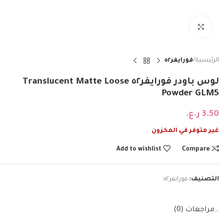
Click to enlarge
الرئيسية
فورايفر٥٢
لوس باودر فورايفر٥٢ Translucent Matte Loose
Powder GLM5
3.50
ر.ع.
غير متوفر في المخزون
Add to wishlist
Compare
التصنيف:
فورايفر٥٢
مراجعات (0)