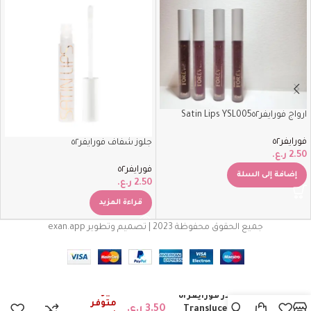
ارواج فورايفر٥٢‏Satin Lips YSL005
فورايفر٥٢
جلوز شفاف فورايفر٥٢
2.50
ر.ع.
فورايفر٥٢
إضافة إلى السلة
2.50
ر.ع.
قراءة المزيد
جميع الحقوق محفوظة 2023 | تصميم وتطوير exan.app
غير
لوس باودر فورايفر٥٢
متوفر
3.50
ر.ع.
Translucent Matte