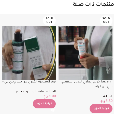
منتجات ذات صلة
SOLD
SOLD
OUT
OUT
Eucerin, كريم إصلاح اليدين المتقدم،
تونر المعجزة الكوري من سوم باي مي –
خالٍ من الرائحة،
العنايه
,
عنايه بالوجه والجسم
العنايه
8.00
ر.ع.
3.50
ر.ع.
قراءة المزيد
قراءة المزيد