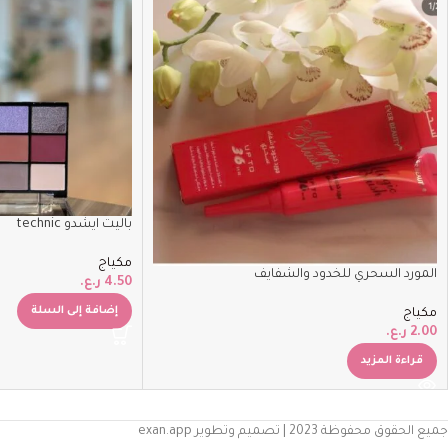
باليت ايشدو technic
مكياج
المورد السحري للخدود والشفايف
4.50
ر.ع.
إضافة إلى السلة
مكياج
2.00
ر.ع.
قراءة المزيد
جميع الحقوق محفوظة 2023 | تصميم وتطوير exan.app