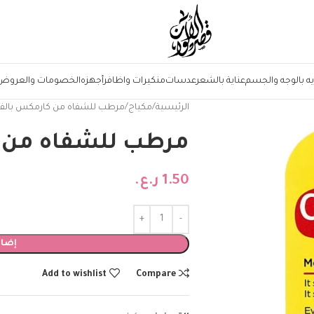
يه بالوجه والجسم
عناية بالشعر
عدسات
منكيرات واظافر
أجهزه
الخصومات والعروض
الرئيسية
مكياج
مرطب للشفاه من كارمكس بالفر
مرطب للشفاه من ك
1.50
ر.ع.
إضاف
Add to wishlist
Compare