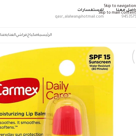
Skip to navigation
اصل معنا
للاستفسارات
Skip to main content
qasr_alalwan@hotmail.com
945357
الرئيسية
مكياج
فراشي
العنايه
عنا