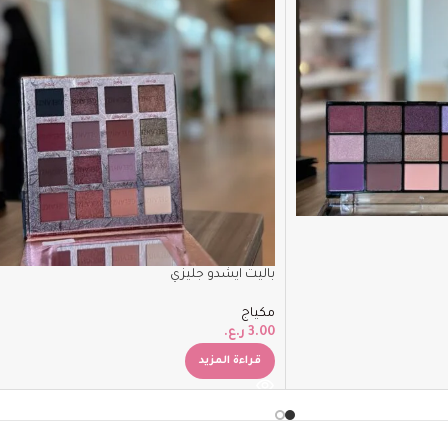
باليت ايشدو جليزي
مكياج
3.00
ر.ع.
قراءة المزيد