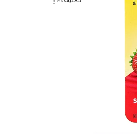
التصنيف:
مكياج