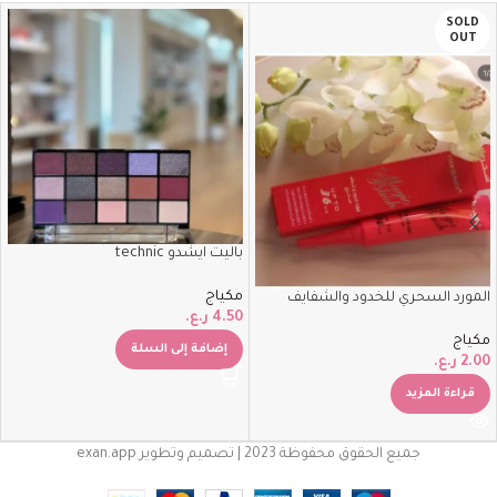
SOLD
OUT
باليت ايشدو technic
مكياج
المورد السحري للخدود والشفايف
4.50
ر.ع.
مكياج
إضافة إلى السلة
2.00
ر.ع.
قراءة المزيد
جميع الحقوق محفوظة 2023 | تصميم وتطوير exan.app