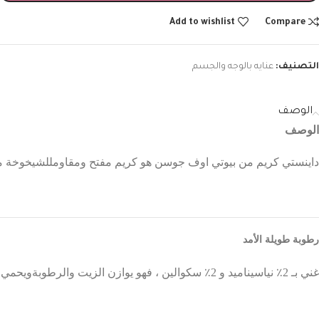
Add to wishlist
Compare
التصنيف:
عنايه بالوجه والجسم
الوصف
الوصف
داينستي
كريم
من
بيوتي
اوف
جوسن
هو
كريم
مفتح
ومقاوم
للشيخوخة
م
رطوبة
طويلة
الأمد
غني
بـ
2
٪
نياسيناميد
و
2
٪
سكوالين
،
فهو
يوازن
الزيت
والرطوبة
ويحمي