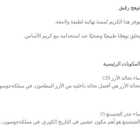
توهج
رقيق
يوفر
هذا
الكريم
لمسة
نهائية
لطيفة
ولامعة
.
يخلق
توهجًا
طبيعيًا
وصحيًا
عند
استخدامه
مع
كريم
الأساس
.
المكونات
الرئيسية
ماء
نخالة
الأرز
29
٪
نخالة
الأرز
هي
أفضل
نخالة
داخلية
من
الأرز
المطحون
.
في
مملكة
جوسو
ماء
جذر
الجنسنغ
5
٪
الجينسنغ
هو
أهم
مكون
عشبي
في
التاريخ
الكوري
.
في
مملكة
جوسون
،