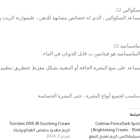
سكوالين
2
٪
يساعد
السكوالين
،
الذي
له
خصائص
مشابهة
للدهن
،
على
موازنة
الزيت
و
نياسيناميد
2
٪
النياسيناميد
هو
فيتامين
ب
قابل
للذوبان
في
الماء
.
يساعد
على
منع
البشرة
الجافة
أو
الدهنية
بشكل
مفرط
عن
طريق
تنظيم
مناسب
لجميع
أنواع
البشرة
،
حتى
البشرة
الحساسة
مرتبط
Torriden DIVE-IN Soothing Cream
Celimax Pore+Dark Spot
Brightening Cream – 35ml |
كريم مهدئ بحمض الهيالورونيك
سيليماكس كريم تفتيح للبقع
فبراير 2, 2024