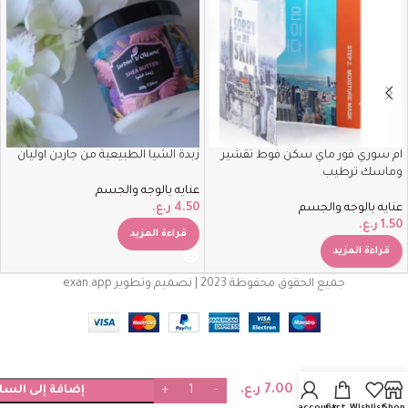
ام سوري فور ماي سكن فوط تقشير
زبدة الشيا الطبيعية من جاردن اوليان
وماسك ترطيب
عنايه بالوجه والجسم
عنايه بالوجه والجسم
4.50
ر.ع.
1.50
ر.ع.
قراءة المزيد
قراءة المزيد
جميع الحقوق محفوظة 2023 | تصميم وتطوير exan.app
Beauty of
Joseon
Dynasty
7.00
ر.ع.
Cream
إضافة إلى السل
كريم