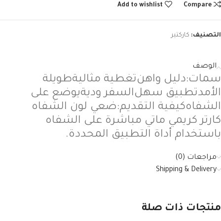
Add to wishlist
Compare
التصنيف:
كاركتير
الوصف
سمات
:
دليل
واهن
تغطية
مثالية
طويلة
الأمد
تطبيق
سهل
السفر
ودية
يوضع
على
الشفاه
كيفية
التقديم
:
ضعي
لون
الشفاه
كارتر
كريمي
ماتي
مباشرة
على
الشفاه
باستخدام
أداة
التطبيق
المحددة
.
مراجعات (0)
Shipping & Delivery
منتجات ذات صلة