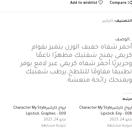
Add to wishlist
Compare
التصنيف:
كاركتير
الوصف
أحمر
شفاه
خفيف
الوزن
يتميز
بقوام
كريمي
يمنح
شفتيك
مظهرًا
ناعمًا
وحريريًا
.
أحمر
شفاه
كريمي
غير
لامع
يوفر
تطبيقًا
مقاومًا
للتلطخ
.
يرطب
شفتيك
ويمنحك
رائحة
منعشة
.
مرتبط
ارواج كاركتيرCharacter My Style
ارواج كاركتيرCharacter My Style
Lipstick. Graphes – 009
Lipstick. Eny – 008
مايو 24, 2023
مايو 24, 2023
تدوينة مشابهة
تدوينة مشابهة