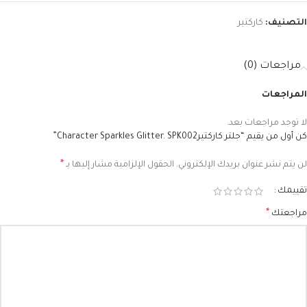
التصنيف:
كاركتير
مراجعات (0)
المراجعات
لا توجد مراجعات بعد.
كن أول من يقيم “جلتر كاركتيرCharacter Sparkles Glitter. SPK002”
*
لن يتم نشر عنوان بريدك الإلكتروني.
الحقول الإلزامية مشار إليها بـ
تقييمك
*
مراجعتك