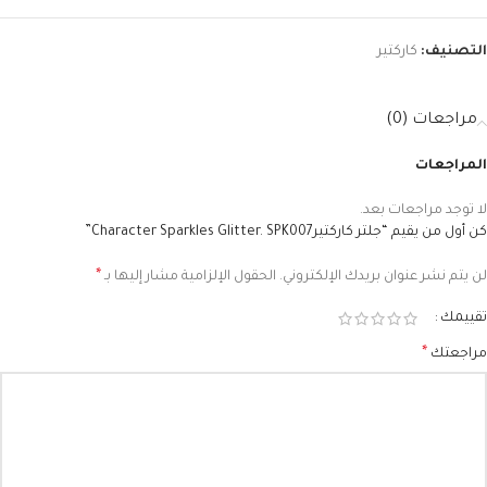
التصنيف:
كاركتير
مراجعات (0)
المراجعات
لا توجد مراجعات بعد.
كن أول من يقيم “جلتر كاركتيرCharacter Sparkles Glitter. SPK007”
*
لن يتم نشر عنوان بريدك الإلكتروني.
الحقول الإلزامية مشار إليها بـ
تقييمك
*
مراجعتك