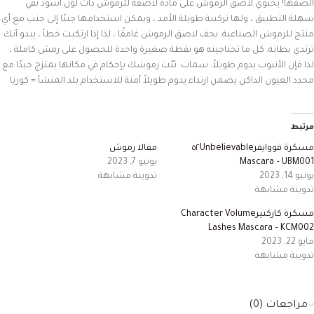
الصقها
!
يحتوي
لاصق
الرموش
على
مادة
لاصقة
للرموش
ذات
لون
أسود
نقي
سهلة
التطبيق
،
ولها
تركيبة
طويلة
الأمد
،
ويمكن
استخدامها
جنبًا
إلى
جنب
مع
أي
منتج
للرموش
الصناعية
.
يجف
لاصق
الرموش
غامقًا
،
لذا
إذا
ارتكبت
خطأ
،
يبدو
أنك
ترتدي
بطانة
.
كل
ما
تحتاجينه
هو
نقطة
صغيرة
واحدة
للحصول
على
رمش
كاملة
،
لذا
فإن
الأنبوب
يدوم
طويلاً
.
سمات:
ثبّت
رموشك
بإحكام
في
مكانها
يمتزج
جيدًا
مع
محدد
العيون
الداكن
يضمن
ارتداء
يدوم
طويلاً
آمنة
للاستخدام
بلد
المنشأ
=
كوريا
مرتبط
مسكرة فووايفر٥٢Unbelievable
مفالا رموش
Mascara – UBM001
يونيو 7, 2023
يونيو 14, 2023
تدوينة مشابهة
تدوينة مشابهة
مسكرة كاركتيرCharacter Volume
Lashes Mascara – KCM002
مايو 22, 2023
تدوينة مشابهة
مراجعات (0)