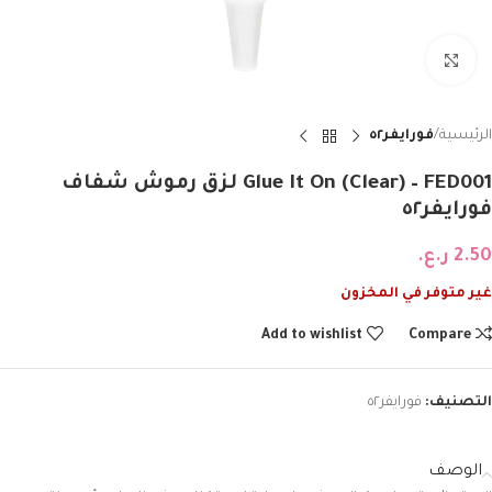
Click to enlarge
الرئيسية
فورايفر٥٢
Glue It On (Clear) – FED001 لزق رموش شفاف
فورايفر٥٢
2.50
ر.ع.
غير متوفر في المخزون
Add to wishlist
Compare
التصنيف:
فورايفر٥٢
الوصف