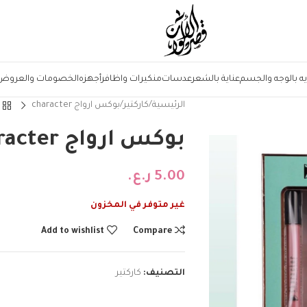
يه بالوجه والجسم
عناية بالشعر
عدسات
منكيرات واظافر
أجهزه
الخصومات والعروض
الرئيسية
كاركتير
بوكس ارواج character
بوكس ارواج character
5.00
ر.ع.
غير متوفر في المخزون
Add to wishlist
Compare
التصنيف:
كاركتير