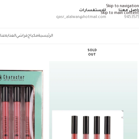
Skip to navigation
اصل معنا
للاستفسارات
Skip to main content
qasr_alalwan@hotmail.com
945357
الرئيسية
مكياج
فراشي
العنايه
عنا
SOLD
OUT