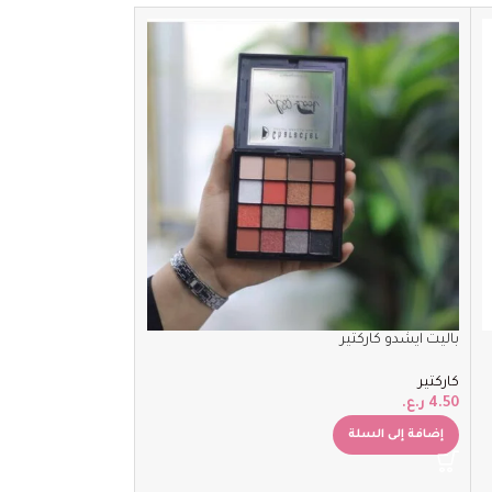
SOLD
OUT
باليت ايشدو كاركتير
كاركتير
بوكس ارواج كاركتير
4.50
ر.ع.
إضافة إلى السلة
كاركتير
5.00
ر.ع.
قراءة المزيد