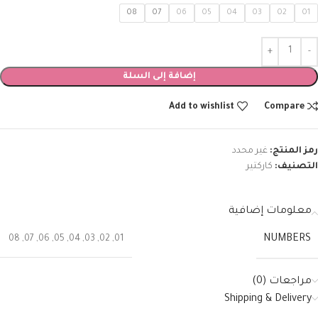
08
07
06
05
04
03
02
01
إضافة إلى السلة
Add to wishlist
Compare
رمز المنتج:
غير محدد
التصنيف:
كاركتير
معلومات إضافية
NUMBERS
08
,
07
,
06
,
05
,
04
,
03
,
02
,
01
مراجعات (0)
Shipping & Delivery