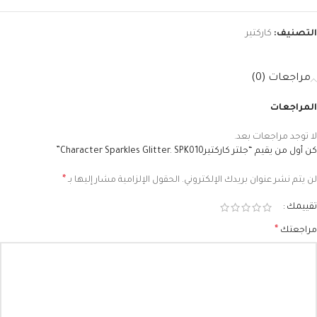
التصنيف:
كاركتير
مراجعات (0)
المراجعات
لا توجد مراجعات بعد.
كن أول من يقيم “جلتر كاركتيرCharacter Sparkles Glitter. SPK010”
*
لن يتم نشر عنوان بريدك الإلكتروني.
الحقول الإلزامية مشار إليها بـ
تقييمك
*
مراجعتك